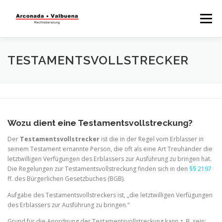
Menü
STARTSEITE
RECHTSBERATUNG
TESTAMENTSVOLLSTRECKER
STEUERBERATUNG
TÄTIGKEITSFELDER
Wozu dient eine Testamentsvollstreckung?
WISSENSWERTES
Der
Testamentsvollstrecker
ist die in der Regel vom Erblasser in
seinem Testament ernannte Person, die oft als eine Art Treuhänder die
letztwilligen Verfügungen des Erblassers zur Ausführung zu bringen hat.
Die Regelungen zur Testamentsvollstreckung finden sich in den
§§ 2197
ff. des Bürgerlichen Gesetzbuches (BGB).
Aufgabe des Testamentsvollstreckers ist, „die letztwilligen Verfügungen
des Erblassers zur Ausführung zu bringen.“
Grund für die Anordnung der Testamentsvollstreckung kann z. B. sein: