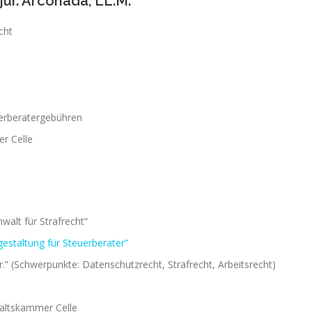
ur. Arconada, LL.M.
cht
uerberatergebühren
r Celle
walt für Strafrecht“
estaltung für Steuerberater”
.” (Schwerpunkte: Datenschutzrecht, Strafrecht, Arbeitsrecht)
waltskammer Celle