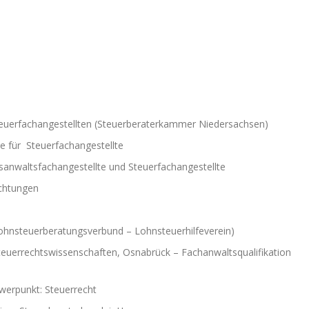
teuerfachangestellten (Steuerberaterkammer Niedersachsen)
e für Steuerfachangestellte
tsanwaltsfachangestellte und Steuerfachangestellte
ichtungen
ohnsteuerberatungsverbund – Lohnsteuerhilfeverein)
teuerrechtswissenschaften, Osnabrück – Fachanwaltsqualifikation
hwerpunkt: Steuerrecht