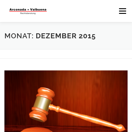
Menü
STARTSEITE
RECHTSBERATUNG
MONAT:
DEZEMBER 2015
STEUERBERATUNG
TÄTIGKEITSFELDER
WISSENSWERTES