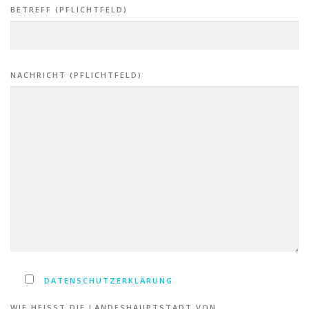
BETREFF (PFLICHTFELD)
NACHRICHT (PFLICHTFELD)
DATENSCHUTZERKLÄRUNG
WIE HEISST DIE LANDESHAUPTSTADT VON N