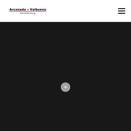
Menü
STARTSEITE
RECHTSBERATUNG
STEUERBERATUNG
TÄTIGKEITSFELDER
WISSENSWERTES