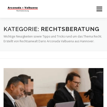
Menü
STARTSEITE
RECHTSBERATUNG
KATEGORIE:
RECHTSBERATUNG
Wichtige Neuigkeiten sowie Tipps und Tricks rund um das Thema Recht.
Erstellt von Rechtsanwalt Dario Arconada Valbuena aus Hannover.
STEUERBERATUNG
TÄTIGKEITSFELDER
WISSENSWERTES