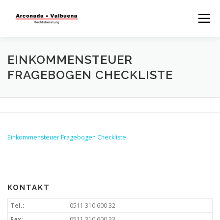
Menü
STARTSEITE
RECHTSBERATUNG
EINKOMMENSTEUER
FRAGEBOGEN CHECKLISTE
STEUERBERATUNG
TÄTIGKEITSFELDER
WISSENSWERTES
Einkommensteuer Fragebogen Checkliste
KONTAKT
Tel.:
0511 310 600 32
Fax:
0511 310 600 33