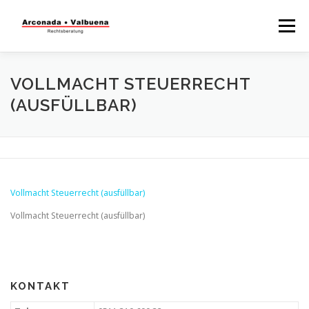
Menü
STARTSEITE
RECHTSBERATUNG
VOLLMACHT STEUERRECHT
(AUSFÜLLBAR)
STEUERBERATUNG
TÄTIGKEITSFELDER
WISSENSWERTES
Vollmacht Steuerrecht (ausfüllbar)
Vollmacht Steuerrecht (ausfüllbar)
KONTAKT