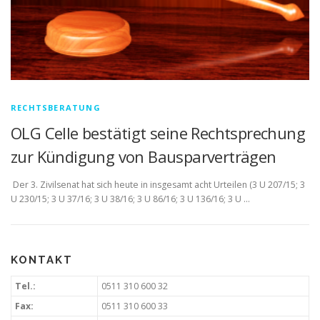
RECHTSBERATUNG
OLG Celle bestätigt seine Rechtsprechung
zur Kündigung von Bausparverträgen
Der 3. Zivilsenat hat sich heute in insgesamt acht Urteilen (3 U 207/15; 3
U 230/15; 3 U 37/16; 3 U 38/16; 3 U 86/16; 3 U 136/16; 3 U …
KONTAKT
Tel.:
0511 310 600 32
Fax:
0511 310 600 33