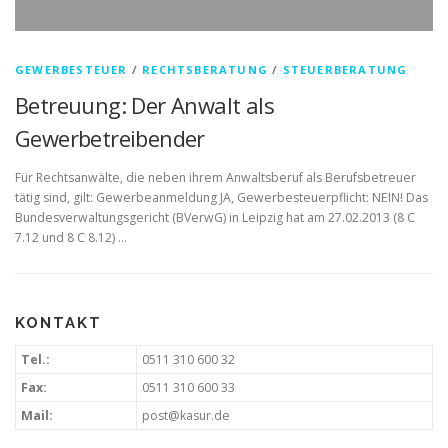
GEWERBESTEUER
/
RECHTSBERATUNG
/
STEUERBERATUNG
Betreuung: Der Anwalt als
Gewerbetreibender
Für Rechtsanwälte, die neben ihrem Anwaltsberuf als Berufsbetreuer
tätig sind, gilt: Gewerbeanmeldung JA, Gewerbesteuerpflicht: NEIN! Das
Bundesverwaltungsgericht (BVerwG) in Leipzig hat am 27.02.2013 (8 C
7.12 und 8 C 8.12) …
KONTAKT
Tel.:
0511 310 600 32
Fax:
0511 310 600 33
Mail:
post@kasur.de