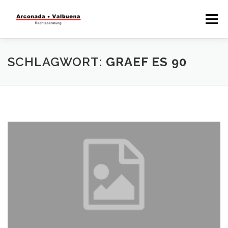
Menü
STARTSEITE
RECHTSBERATUNG
SCHLAGWORT:
GRAEF ES 90
STEUERBERATUNG
TÄTIGKEITSFELDER
WISSENSWERTES