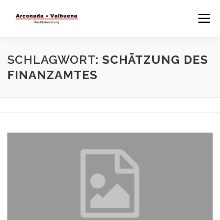
Menü
STARTSEITE
RECHTSBERATUNG
SCHLAGWORT:
SCHÄTZUNG DES
FINANZAMTES
STEUERBERATUNG
TÄTIGKEITSFELDER
WISSENSWERTES