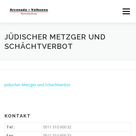
Menü
STARTSEITE
RECHTSBERATUNG
JÜDISCHER METZGER UND
SCHÄCHTVERBOT
STEUERBERATUNG
TÄTIGKEITSFELDER
WISSENSWERTES
Jüdischer Metzger und Schächtverbot
KONTAKT
Tel.:
0511 310 600 32
Fax:
0511 310 600 33