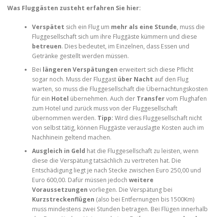
Was Fluggästen zusteht erfahren Sie hier:
Verspätet
sich ein Flug um
mehr als eine Stunde
, muss die
Fluggesellschaft sich um ihre Fluggäste kümmern und diese
betreuen
. Dies bedeutet, im Einzelnen, dass Essen und
Getränke gestellt werden müssen.
Bei
längeren Verspätungen
erweitert sich diese Pflicht
sogar noch. Muss der Fluggast
über Nacht
auf den Flug
warten, so muss die Fluggesellschaft die Übernachtungskosten
für ein
Hotel
übernehmen. Auch der
Transfer
vom Flughafen
zum Hotel und zurück muss von der Fluggesellschaft
übernommen werden.
Tipp:
Wird dies Fluggesellschaft nicht
von selbst tätig, können Fluggäste verauslagte Kosten auch im
Nachhinein geltend machen.
Ausgleich in Geld
hat die Fluggesellschaft zu leisten, wenn
diese die Verspätung tatsächlich zu vertreten hat. Die
Entschädigung liegt je nach Stecke zwischen Euro 250,00 und
Euro 600,00. Dafür müssen jedoch
weitere
Voraussetzungen
vorliegen. Die Verspätung bei
Kurzstreckenflügen
(also bei Entfernungen bis 1500Km)
muss mindestens zwei Stunden betragen. Bei Flügen innerhalb