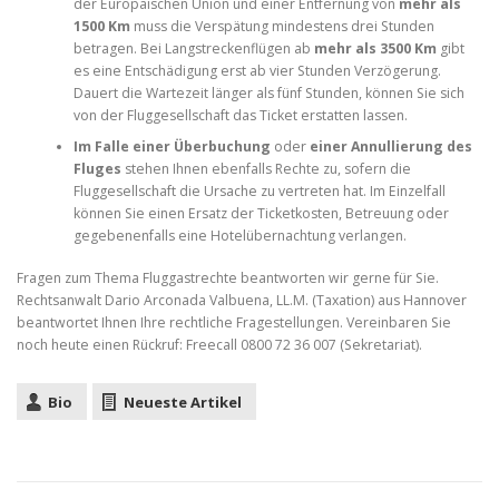
der Europäischen Union und einer Entfernung von
mehr als
1500 Km
muss die Verspätung mindestens drei Stunden
betragen. Bei Langstreckenflügen ab
mehr als 3500 Km
gibt
es eine Entschädigung erst ab vier Stunden Verzögerung.
Dauert die Wartezeit länger als fünf Stunden, können Sie sich
von der Fluggesellschaft das Ticket erstatten lassen.
Im Falle einer Überbuchung
oder
einer Annullierung des
Fluges
stehen Ihnen ebenfalls Rechte zu, sofern die
Fluggesellschaft die Ursache zu vertreten hat. Im Einzelfall
können Sie einen Ersatz der Ticketkosten, Betreuung oder
gegebenenfalls eine Hotelübernachtung verlangen.
Fragen zum Thema Fluggastrechte beantworten wir gerne für Sie.
Rechtsanwalt Dario Arconada Valbuena, LL.M. (Taxation) aus Hannover
beantwortet Ihnen Ihre rechtliche Fragestellungen. Vereinbaren Sie
noch heute einen Rückruf: Freecall 0800 72 36 007 (Sekretariat).
Bio
Neueste Artikel