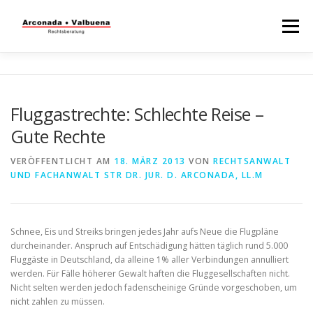
Menü
STARTSEITE
RECHTSBERATUNG
Fluggastrechte: Schlechte Reise –
Gute Rechte
STEUERBERATUNG
TÄTIGKEITSFELDER
VERÖFFENTLICHT AM
18. MÄRZ 2013
VON
RECHTSANWALT
UND FACHANWALT STR DR. JUR. D. ARCONADA, LL.M
WISSENSWERTES
Schnee, Eis und Streiks bringen jedes Jahr aufs Neue die Flugpläne
durcheinander. Anspruch auf Entschädigung hätten täglich rund 5.000
Fluggäste in Deutschland, da alleine 1% aller Verbindungen annulliert
werden. Für Fälle höherer Gewalt haften die Fluggesellschaften nicht.
Nicht selten werden jedoch fadenscheinige Gründe vorgeschoben, um
nicht zahlen zu müssen.