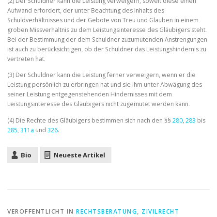
(2) Der Schuldner kann die Leistung verweigern, soweit diese einen
Aufwand erfordert, der unter Beachtung des Inhalts des
Schuldverhältnisses und der Gebote von Treu und Glauben in einem
groben Missverhältnis zu dem Leistungsinteresse des Gläubigers steht.
Bei der Bestimmung der dem Schuldner zuzumutenden Anstrengungen
ist auch zu berücksichtigen, ob der Schuldner das Leistungshindernis zu
vertreten hat.
(3) Der Schuldner kann die Leistung ferner verweigern, wenn er die
Leistung persönlich zu erbringen hat und sie ihm unter Abwägung des
seiner Leistung entgegenstehenden Hindernisses mit dem
Leistungsinteresse des Gläubigers nicht zugemutet werden kann.
(4) Die Rechte des Gläubigers bestimmen sich nach den §§
280
,
283
bis
285
,
311a
und
326
.
Bio
Neueste Artikel
VERÖFFENTLICHT IN
RECHTSBERATUNG
,
ZIVILRECHT