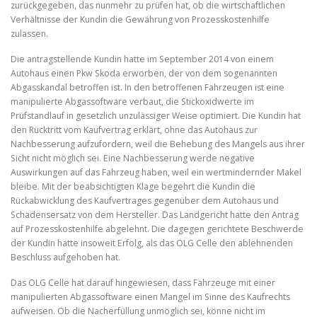
zurückgegeben, das nunmehr zu prüfen hat, ob die wirtschaftlichen
Verhältnisse der Kundin die Gewährung von Prozesskostenhilfe
zulassen.
Die antragstellende Kundin hatte im September 2014 von einem
Autohaus einen Pkw Skoda erworben, der von dem sogenannten
Abgasskandal betroffen ist. In den betroffenen Fahrzeugen ist eine
manipulierte Abgassoftware verbaut, die Stickoxidwerte im
Prüfstandlauf in gesetzlich unzulässiger Weise optimiert. Die Kundin hat
den Rücktritt vom Kaufvertrag erklärt, ohne das Autohaus zur
Nachbesserung aufzufordern, weil die Behebung des Mangels aus ihrer
Sicht nicht möglich sei. Eine Nachbesserung werde negative
Auswirkungen auf das Fahrzeug haben, weil ein wertmindernder Makel
bleibe. Mit der beabsichtigten Klage begehrt die Kundin die
Rückabwicklung des Kaufvertrages gegenüber dem Autohaus und
Schadensersatz von dem Hersteller. Das Landgericht hatte den Antrag
auf Prozesskostenhilfe abgelehnt. Die dagegen gerichtete Beschwerde
der Kundin hatte insoweit Erfolg, als das OLG Celle den ablehnenden
Beschluss aufgehoben hat.
Das OLG Celle hat darauf hingewiesen, dass Fahrzeuge mit einer
manipulierten Abgassoftware einen Mangel im Sinne des Kaufrechts
aufweisen. Ob die Nacherfüllung unmöglich sei, könne nicht im