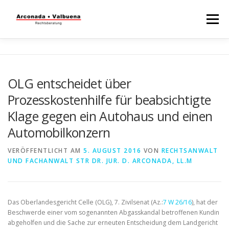
Menü
STARTSEITE
RECHTSBERATUNG
OLG entscheidet über
Prozesskostenhilfe für beabsichtigte
STEUERBERATUNG
TÄTIGKEITSFELDER
Klage gegen ein Autohaus und einen
Automobilkonzern
WISSENSWERTES
VERÖFFENTLICHT AM
5. AUGUST 2016
VON
RECHTSANWALT
UND FACHANWALT STR DR. JUR. D. ARCONADA, LL.M
Das Oberlandesgericht Celle (OLG), 7. Zivilsenat (Az.:
7 W 26/16
), hat der
Beschwerde einer vom sogenannten Abgasskandal betroffenen Kundin
abgeholfen und die Sache zur erneuten Entscheidung dem Landgericht