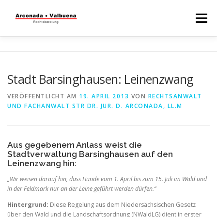
Menü
STARTSEITE
RECHTSBERATUNG
Stadt Barsinghausen: Leinenzwang
STEUERBERATUNG
TÄTIGKEITSFELDER
VERÖFFENTLICHT AM
19. APRIL 2013
VON
RECHTSANWALT
UND FACHANWALT STR DR. JUR. D. ARCONADA, LL.M
WISSENSWERTES
Aus gegebenem Anlass weist die
Stadtverwaltung Barsinghausen auf den
Leinenzwang hin:
„Wir weisen darauf hin, dass Hunde vom 1. April bis zum 15. Juli im Wald und
in der Feldmark nur an der Leine geführt werden dürfen.“
Hintergrund:
Diese Regelung aus dem Niedersächsischen Gesetz
über den Wald und die Landschaftsordnung (NWaldLG) dient in erster