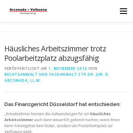
Menü
STARTSEITE
RECHTSBERATUNG
Häusliches Arbeitszimmer trotz
Poolarbeitzplatz abzugsfähig
STEUERBERATUNG
TÄTIGKEITSFELDER
VERÖFFENTLICHT AM
1. NOVEMBER 2013
VON
RECHTSANWALT UND FACHANWALT STR DR. JUR. D.
WISSENSWERTES
ARCONADA, LL.M
Das Finanzgericht Düsseldorf hat entschieden:
„Arbeitnehmer können die Aufwendungen für ein
häusliches
Arbeitszimmer
auch dann steuerlich geltend machen, wenn ihnen
beim Arbeitgeber kein fester, sondern ein Poolarbeitsplatz zur
Verfügung steht.