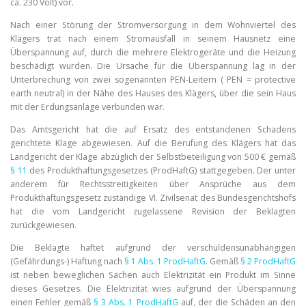
ca. 230 Volt) vor.
Nach einer Störung der Stromversorgung in dem Wohnviertel des
Klägers trat nach einem Stromausfall in seinem Hausnetz eine
Überspannung auf, durch die mehrere Elektrogeräte und die Heizung
beschädigt wurden. Die Ursache für die Überspannung lag in der
Unterbrechung von zwei sogenannten PEN-Leitern ( PEN = protective
earth neutral) in der Nähe des Hauses des Klägers, über die sein Haus
mit der Erdungsanlage verbunden war.
Das Amtsgericht hat die auf Ersatz des entstandenen Schadens
gerichtete Klage abgewiesen. Auf die Berufung des Klägers hat das
Landgericht der Klage abzüglich der Selbstbeteiligung von 500 € gemäß
§ 11
des Produkthaftungsgesetzes (ProdHaftG) stattgegeben. Der unter
anderem für Rechtsstreitigkeiten über Ansprüche aus dem
Produkthaftungsgesetz zuständige VI. Zivilsenat des Bundesgerichtshofs
hat die vom Landgericht zugelassene Revision der Beklagten
zurückgewiesen.
Die Beklagte haftet aufgrund der verschuldensunabhängigen
(Gefährdungs-) Haftung nach
§ 1 Abs. 1 ProdHaftG
. Gemäß
§ 2 ProdHaftG
ist neben beweglichen Sachen auch Elektrizität ein Produkt im Sinne
dieses Gesetzes. Die Elektrizität wies aufgrund der Überspannung
einen Fehler gemäß
§ 3 Abs. 1 ProdHaftG
auf, der die Schäden an den