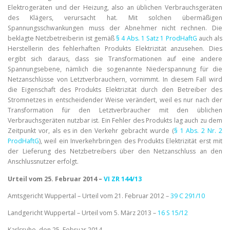
Elektrogeräten und der Heizung, also an üblichen Verbrauchsgeräten
des Klägers, verursacht hat. Mit solchen übermäßigen
Spannungsschwankungen muss der Abnehmer nicht rechnen. Die
beklagte Netzbetreiberin ist gemäß
§ 4 Abs. 1 Satz 1 ProdHaftG
auch als
Herstellerin des fehlerhaften Produkts Elektrizität anzusehen. Dies
ergibt sich daraus, dass sie Transformationen auf eine andere
Spannungsebene, nämlich die sogenannte Niederspannung für die
Netzanschlüsse von Letztverbrauchern, vornimmt. In diesem Fall wird
die Eigenschaft des Produkts Elektrizität durch den Betreiber des
Stromnetzes in entscheidender Weise verändert, weil es nur nach der
Transformation für den Letztverbraucher mit den üblichen
Verbrauchsgeräten nutzbar ist. Ein Fehler des Produkts lag auch zu dem
Zeitpunkt vor, als es in den Verkehr gebracht wurde (
§ 1 Abs. 2 Nr. 2
ProdHaftG
), weil ein Inverkehrbringen des Produkts Elektrizität erst mit
der Lieferung des Netzbetreibers über den Netzanschluss an den
Anschlussnutzer erfolgt.
Urteil vom 25. Februar 2014 –
VI ZR 144/13
Amtsgericht Wuppertal – Urteil vom 21. Februar 2012 –
39 C 291/10
Landgericht Wuppertal – Urteil vom 5. März 2013 –
16 S 15/12
Karlsruhe, den 25. Februar 2014